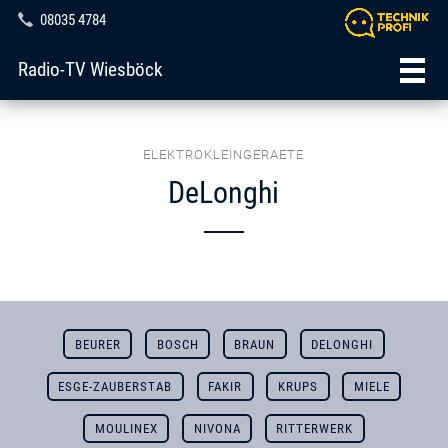
08035 4784
Radio-TV Wiesböck
ELEKTROKLEINGERAETE
DeLonghi
BEURER
BOSCH
BRAUN
DELONGHI
ESGE-ZAUBERSTAB
FAKIR
KRUPS
MIELE
MOULINEX
NIVONA
RITTERWERK