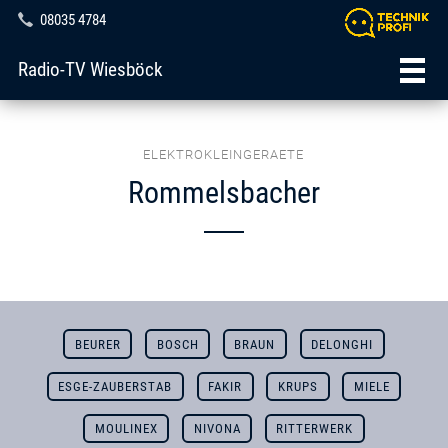
08035 4784
Radio-TV Wiesböck
ELEKTROKLEINGERAETE
Rommelsbacher
BEURER
BOSCH
BRAUN
DELONGHI
ESGE-ZAUBERSTAB
FAKIR
KRUPS
MIELE
MOULINEX
NIVONA
RITTERWERK