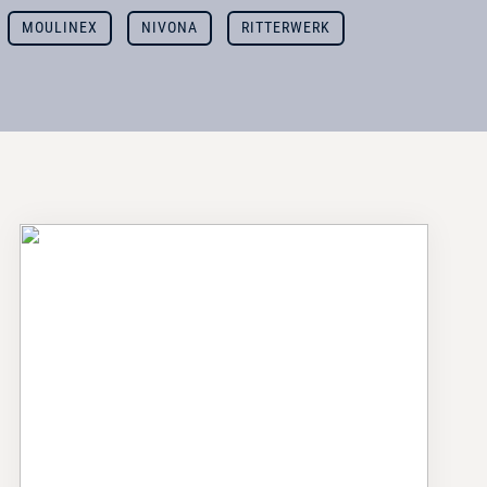
MOULINEX
NIVONA
RITTERWERK