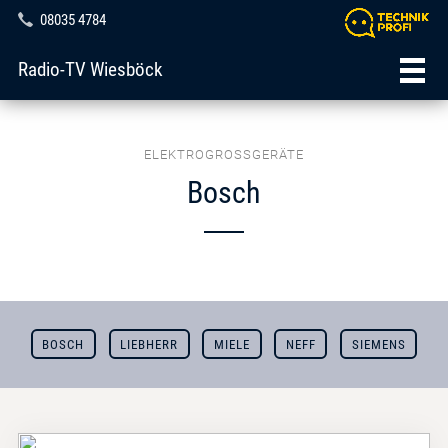
08035 4784
Radio-TV Wiesböck
ELEKTROGROSSGERÄTE
Bosch
BOSCH
LIEBHERR
MIELE
NEFF
SIEMENS